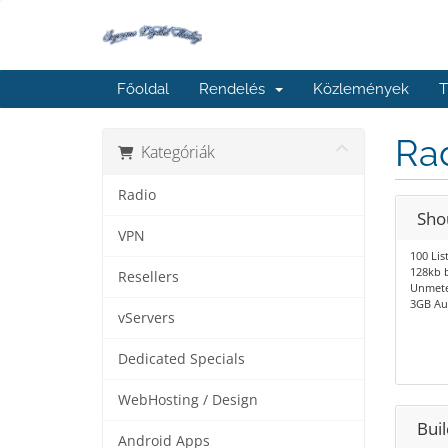
Főoldal
Rendelés
Közlemények
T
Ra
Kategóriák
Radio
Sho
VPN
100 Lis
128kb b
Resellers
Unmete
3GB Au
vServers
Dedicated Specials
WebHosting / Design
Bui
Android Apps