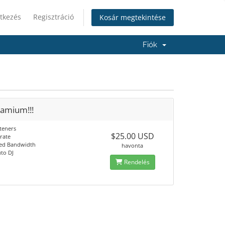
tkezés
Regisztráció
Kosár megtekintése
Fiók
eamium!!!
steners
$25.00 USD
trate
ed Bandwidth
havonta
to DJ
Rendelés