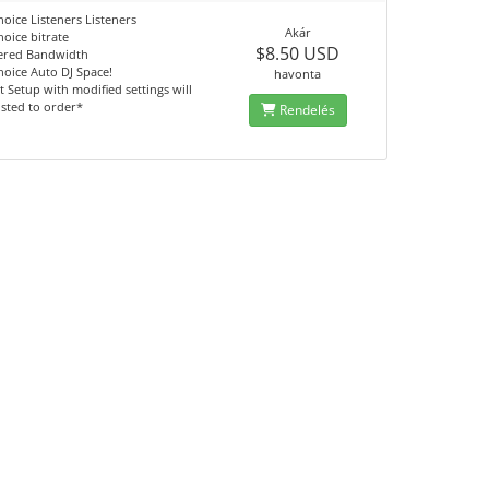
oice Listeners Listeners
Akár
oice bitrate
$8.50 USD
red Bandwidth
oice Auto DJ Space!
havonta
t Setup with modified settings will
sted to order*
Rendelés