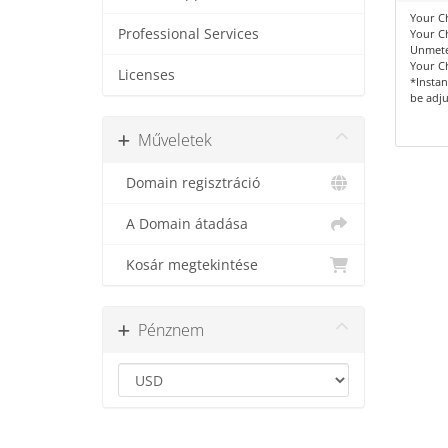
Your Ch
Professional Services
Your Ch
Unmete
Your Ch
Licenses
*Instan
be adju
Műveletek
Domain regisztráció
A Domain átadása
Kosár megtekintése
Pénznem