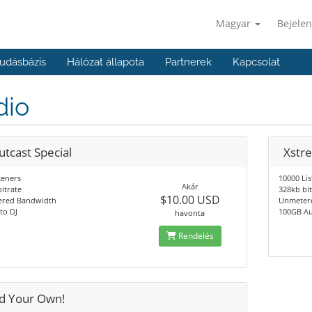
Magyar
Bejelen
udásbázis
Hálózat állapota
Partnerek
Kapcsolat
dio
utcast Special
Xstr
teners
10000 Li
Akár
itrate
328kb bi
$10.00 USD
red Bandwidth
Unmeter
to DJ
100GB Au
havonta
Rendelés
ld Your Own!